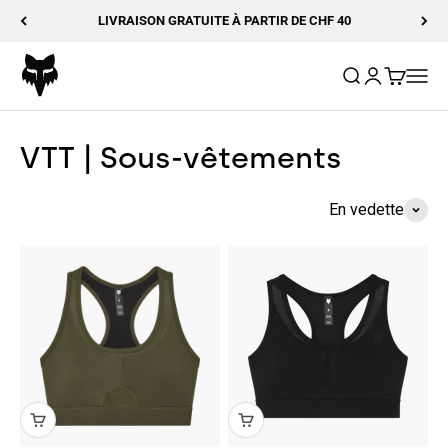
Passer au contenu
LIVRAISON GRATUITE À PARTIR DE CHF 40
Fox Racing
Ouvrir la reche
Ouvrir le com
Voir le p
Ouvrir
VTT | Sous-vêtements
En vedette