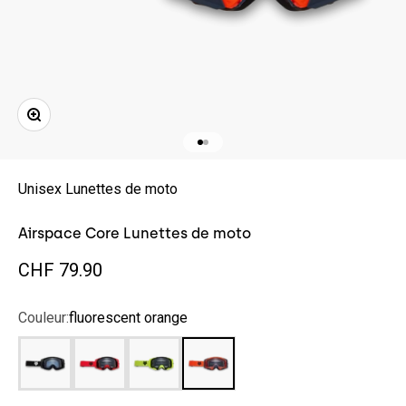
Zoomer sur l'image
Aller à l'élément 1
Aller à l'élément 2
Unisex Lunettes de moto
Airspace Core Lunettes de moto
Prix de vente
CHF 79.90
Couleur:
fluorescent orange
black
fluorescent red
fluorescent yellow
fluorescent orange