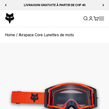
Passer au contenu
LIVRAISON GRATUITE À PARTIR DE CHF 40
Fox Racing
Ouvrir la reche
Ouvrir le com
Voir le p
Ouvrir
Home
/
Airspace Core Lunettes de moto