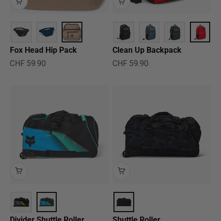
Fox Head Hip Pack
Clean Up Backpack
Angebot
Angebot
CHF 59.90
CHF 59.90
Divider Shuttle Roller
Shuttle Roller