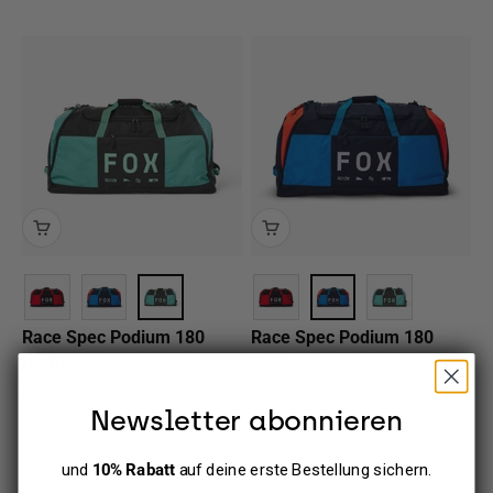
Race Spec Podium 180
Race Spec Podium 180
Duffle
Duffle
Angebot
Angebot
CHF 174.90
CHF 174.90
Newsletter abonnieren
und
10% Rabatt
auf deine erste Bestellung sichern.