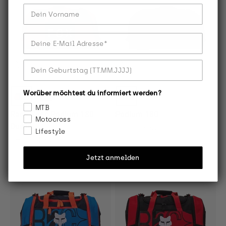
Dein Vorname
Deine E-Mail Adresse
Dein Geburtstag
Worüber möchtest du informiert werden?
MTB
Race Spec Podium 180
Podium 180
Motocross
Duffle
Angebot
CHF 159.90
Lifestyle
Angebot
CHF 174.90
Jetzt anmelden