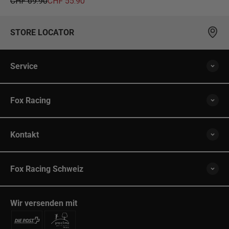
Regulärer Preis
Angebot
CHF 69.90
CHF 55.90
STORE LOCATOR
Service
Fox Racing
Kontakt
Fox Racing Schweiz
Wir versenden mit