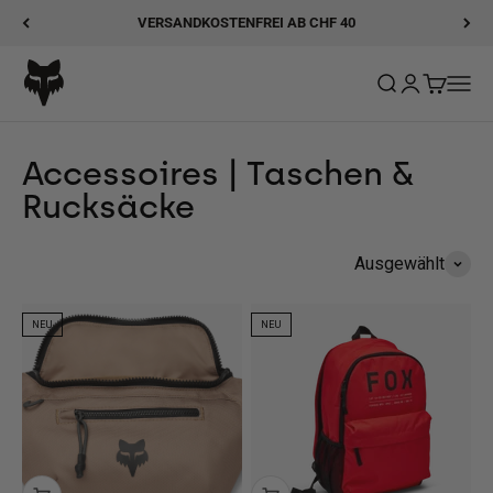
Zum Inhalt springen
VERSANDKOSTENFREI AB CHF 40
Fox Racing
Suche öffnen
Kundenkonto
Warenkor
Navig
Accessoires | Taschen &
Rucksäcke
Ausgewählt
NEU
NEU