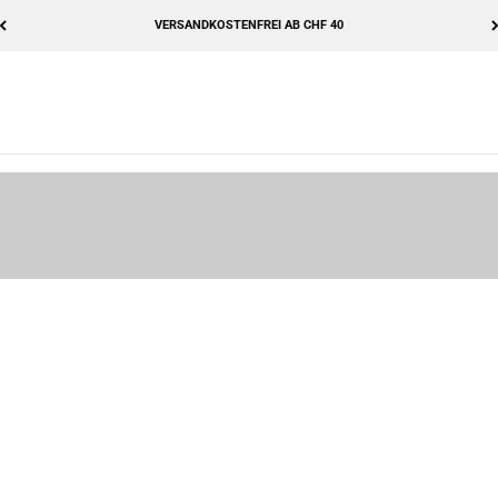
VERSANDKOSTENFREI AB CHF 40
ichtigen Ausrüstung und Bekleidung. Wir machen es dir leicht, von Kopf 
elme, Schuhe, Shorts, Schutzausrüstung und mehr.