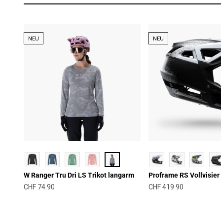
NEU
NEU
W Ranger Tru Dri LS Trikot langarm
Proframe RS Vollvisie
Angebot
Angebot
CHF 74.90
CHF 419.90