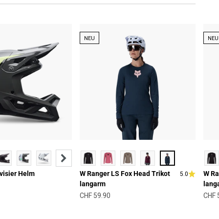
NEU
NEU
visier Helm
W Ranger LS Fox Head Trikot
W Ra
5.0
langarm
lang
Angebot
Ange
CHF 59.90
CHF 