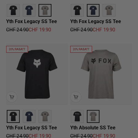
Yth Fox Legacy SS Tee
Yth Fox Legacy SS Tee
Regulärer Preis
Angebot
Regulärer Preis
Angebot
CHF 24.90
CHF 19.90
CHF 24.90
CHF 19.90
20% RABATT
20% RABATT
Yth Fox Legacy SS Tee
Yth Absolute SS Tee
Regulärer Preis
Angebot
Regulärer Preis
Angebot
CHF 24.90
CHF 19.90
CHF 24.90
CHF 19.90