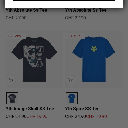
Yth Absolute Ss Tee
Yth Absolute Ss Tee
Angebot
Angebot
CHF 27.90
CHF 27.90
20% RABATT
20% RABATT
Yth Image Skull SS Tee
Yth Spire SS Tee
Regulärer Preis
Angebot
Regulärer Preis
Angebot
CHF 24.90
CHF 19.90
CHF 24.90
CHF 19.90