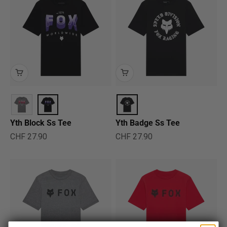
Yth Block Ss Tee
Yth Badge Ss Tee
Angebot
Angebot
CHF 27.90
CHF 27.90