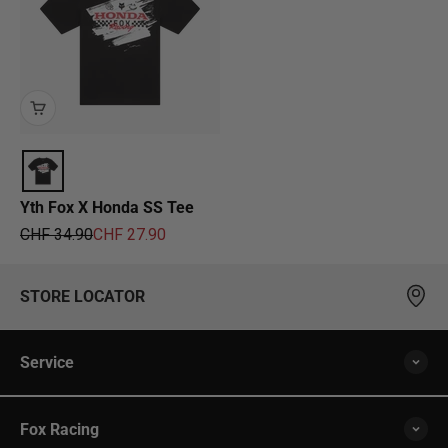
Yth Fox X Honda SS Tee
Regulärer Preis
Angebot
CHF 34.90
CHF 27.90
STORE LOCATOR
Service
Fox Racing