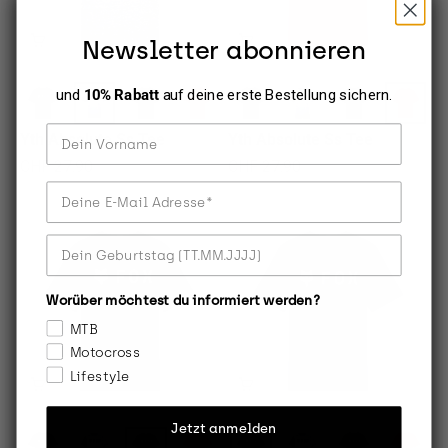
Newsletter abonnieren
und
10% Rabatt
auf deine erste Bestellung sichern.
Dein Vorname
Yth Absolute Ss Tee
Yth Absolute Ss Tee
Angebot
Angebot
CHF 27.90
CHF 27.90
Deine E-Mail Adresse
Dein Geburtstag
Worüber möchtest du informiert werden?
MTB
Motocross
Lifestyle
Jetzt anmelden