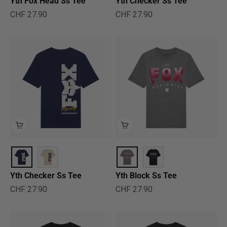
Yth Fox Head Ss Tee
Yth Checker Ss Tee
Angebot
Angebot
CHF 27.90
CHF 27.90
Yth Checker Ss Tee
Yth Block Ss Tee
Angebot
Angebot
CHF 27.90
CHF 27.90