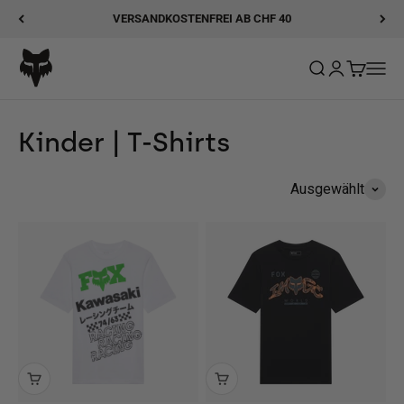
Zum Inhalt springen
VERSANDKOSTENFREI AB CHF 40
Fox Racing
Suche öffnen
Kundenkonto
Warenkor
Navig
Kinder | T-Shirts
Ausgewählt