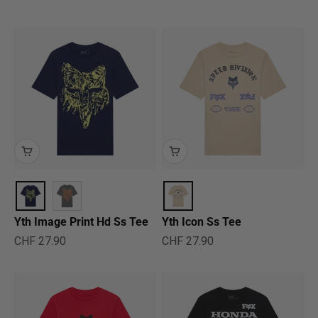
Yth Image Print Hd Ss Tee
Yth Icon Ss Tee
Angebot
Angebot
CHF 27.90
CHF 27.90