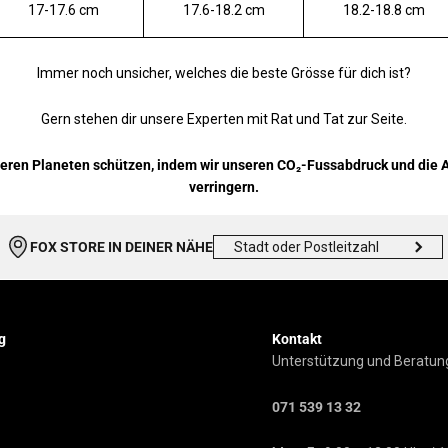
17-17.6 cm
17.6-18.2 cm
18.2-18.8 cm
Immer noch unsicher, welches die beste Grösse für dich ist?
Gern stehen dir unsere Experten mit Rat und Tat zur Seite.
eren Planeten schützen, indem wir unseren
CO₂-Fussabdruck und die 
verringern.
FOX STORE IN DEINER NÄHE
g
Kontakt
Unterstützung und Beratung
071 539 13 32