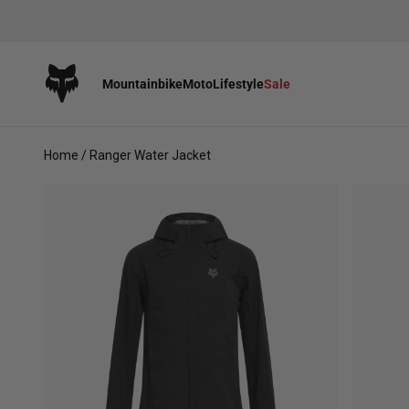
Zum Inhalt springen
Fox Racing
Mountainbike
Moto
Lifestyle
Sale
Home
/
Ranger Water Jacket