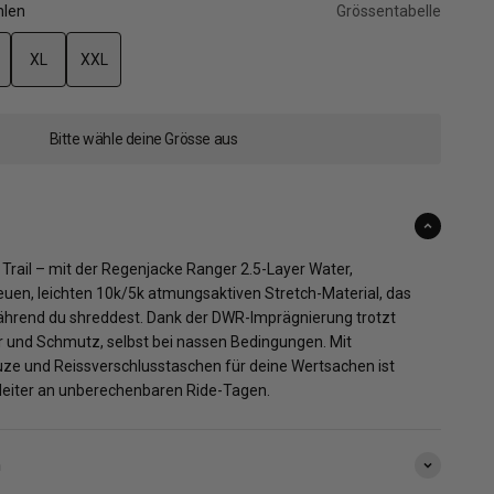
hlen
Grössentabelle
XL
XXL
Bitte wähle deine Grösse aus
 Trail – mit der Regenjacke Ranger 2.5-Layer Water,
euen, leichten 10k/5k atmungsaktiven Stretch-Material, das
während du shreddest. Dank der DWR-Imprägnierung trotzt
r und Schmutz, selbst bei nassen Bedingungen. Mit
ze und Reissverschlusstaschen für deine Wertsachen ist
gleiter an unberechenbaren Ride-Tagen.
n