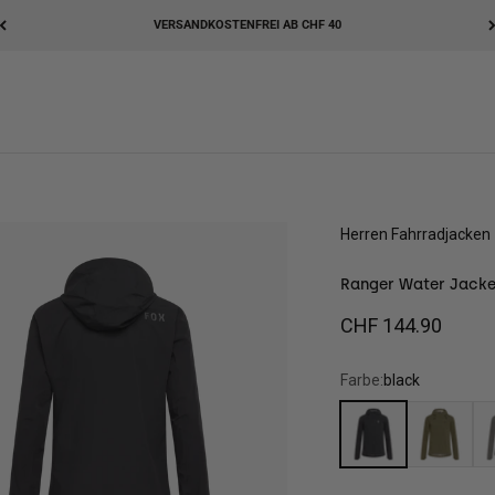
VERSANDKOSTENFREI AB CHF 40
Herren
Fahrradjacken
Ranger Water Jacke
Angebot
CHF 144.90
Farbe:
black
black
olive green
pe