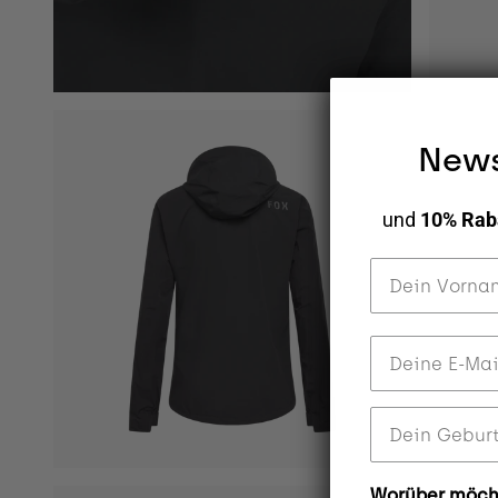
News
und
10% Rab
Dein Vorname
Deine E-Mail 
Dein Geburtst
Worüber möcht