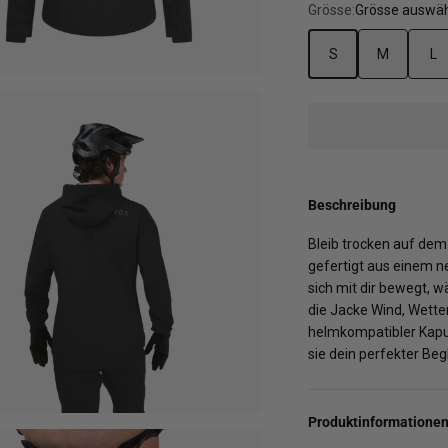
Grösse:
Grösse auswä
S
M
L
Beschreibung
Bleib trocken auf dem
gefertigt aus einem n
sich mit dir bewegt, 
die Jacke Wind, Wette
helmkompatibler Kapu
sie dein perfekter Be
Produktinformatione