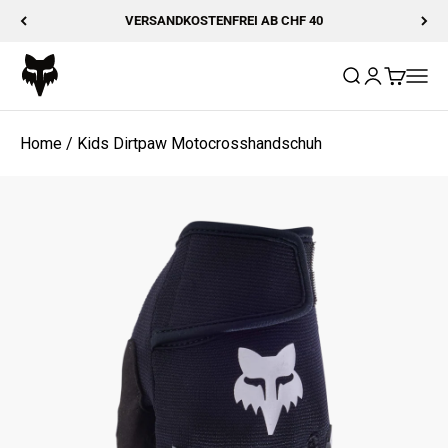
Zum Inhalt springen
VERSANDKOSTENFREI AB CHF 40
Fox Racing
Suche öffnen
Kundenkonto
Warenkor
Navig
Home
/
Kids Dirtpaw Motocrosshandschuh