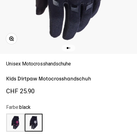
Bild vergrößern
Gehe zu Element 1
Gehe zu Element 2
Unisex Motocrosshandschuhe
Kids Dirtpaw Motocrosshandschuh
Angebot
CHF 25.90
Farbe:
black
black/pink
black