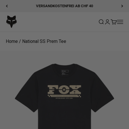
Zum Inhalt springen
VERSANDKOSTENFREI AB CHF 40
Fox Racing
Suche öffnen
Kundenkonto
Warenkor
Navig
Home
/
National SS Prem Tee