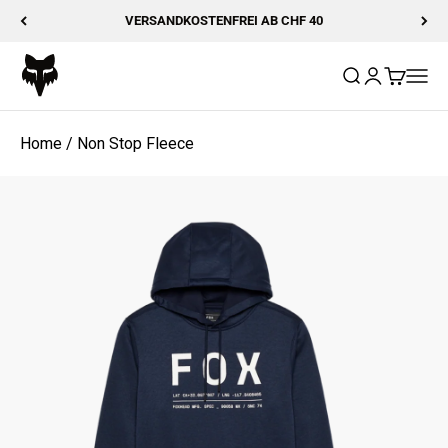
Zum Inhalt springen
VERSANDKOSTENFREI AB CHF 40
Fox Racing
Suche öffnen
Kundenkonto
Warenkor
Navig
Home
/
Non Stop Fleece