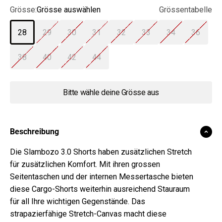
Grösse:
Grösse auswählen
Grössentabelle
28
29
30
31
32
33
34
36
38
40
42
44
Bitte wähle deine Grösse aus
Beschreibung
Die Slambozo 3.0 Shorts haben zusätzlichen Stretch
für zusätzlichen Komfort. Mit ihren grossen
Seitentaschen und der internen Messertasche bieten
diese Cargo-Shorts weiterhin ausreichend Stauraum
für all Ihre wichtigen Gegenstände. Das
strapazierfähige Stretch-Canvas macht diese