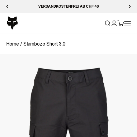
Zum Inhalt springen
VERSANDKOSTENFREI AB CHF 40
Fox Racing
Suche öffnen
Kundenkonto
Warenkor
Navig
Home
/
Slambozo Short 3.0