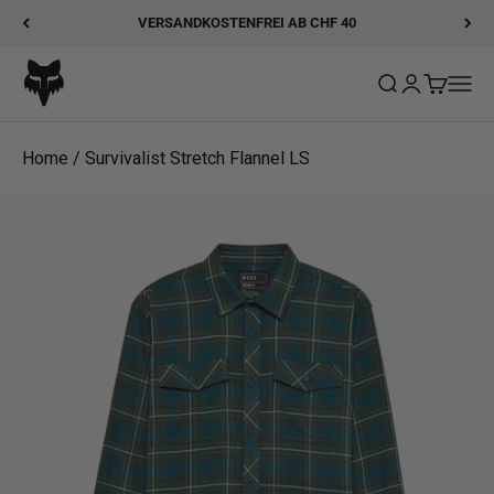
Zum Inhalt springen
VERSANDKOSTENFREI AB CHF 40
Fox Racing
Suche öffnen
Kundenkonto
Warenkor
Navig
Home
/
Survivalist Stretch Flannel LS