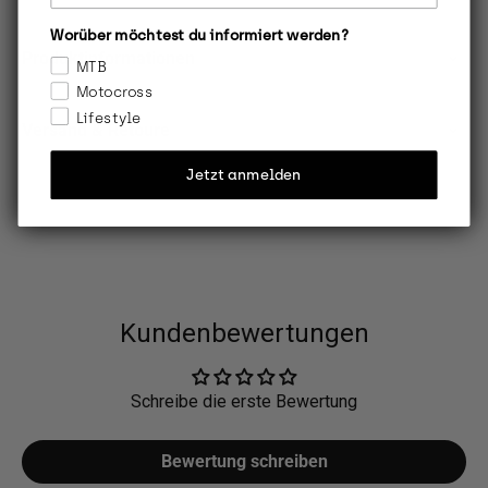
Worüber möchtest du informiert werden?
Produktinformationen
MTB
Motocross
Lifestyle
Versand & Retoure
Jetzt anmelden
Kundenbewertungen
Schreibe die erste Bewertung
Bewertung schreiben