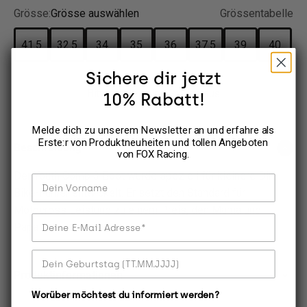
Grösse:
Grösse auswählen
Grössentabelle
41.5
32.5
34
35
36
37.5
39
40
Sichere dir jetzt
Bitte wähle deine Grösse aus
10% Rabatt!
Melde dich zu unserem Newsletter an und erfahre als
Erste:r von Produktneuheiten und tollen Angeboten
Beschreibung
von FOX Racing.
Der Youth Comp 3 Boot wurde speziell für kleinere Dirt
Dein Vorname
Bike-Fahrer entwickelt. Er setzt den Standard für
Motocross Leistung zu einem Preis, den Mama und
Deine E-Mail Adresse
Papa lieben werden.
Dein Geburtstag
Produktinformationen
Worüber möchtest du informiert werden?