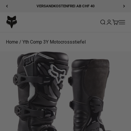
Zum Inhalt springen
VERSANDKOSTENFREI AB CHF 40
Fox Racing
Suche öffnen
Kundenkonto
Warenkor
Navig
Home
/
Yth Comp 3Y Motocrossstiefel